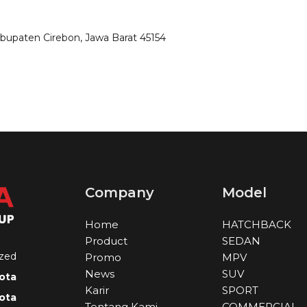
Kabupaten Cirebon, Jawa Barat 45154
Company
Model
Home
HATCHBACK
Product
SEDAN
zed
Promo
MPV
News
SUV
ota
Karir
SPORT
ota
Tentang Kami
COMMERCIAL