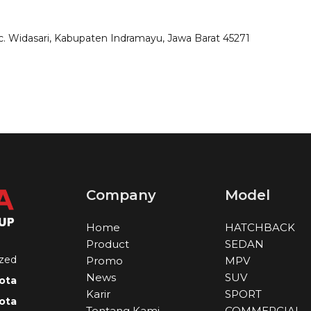
 Kec. Widasari, Kabupaten Indramayu, Jawa Barat 45271
Company
Model
Home
HATCHBACK
Product
SEDAN
zed
Promo
MPV
News
SUV
ota
Karir
SPORT
ota
Tentang Kami
COMMERCIAL